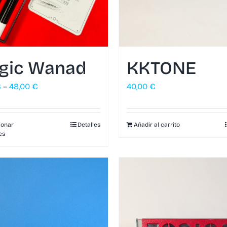
gic Wanad
KKTONE
€
–
48,00
€
40,00
€
ionar
Detalles
Añadir al carrito
es