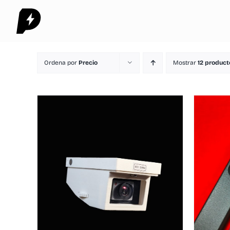
Saltar
al
contenido
Ordena por
Precio
Mostrar
12 product