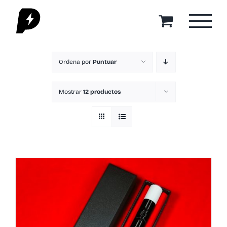
Saltar
al
contenido
Ordena por
Puntuar
Mostrar
12 productos