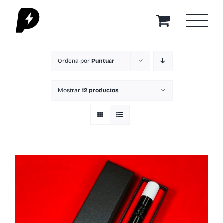
Saltar
al
contenido
Ordena por
Puntuar
Mostrar
12 productos