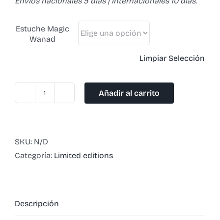
Envíos nacionales 5 días | internacionales 10 días.
Estuche Magic
Wanad
Limpiar Selección
Añadir al carrito
Magic
Wanad
cantidad
SKU:
N/D
Categoría:
Limited editions
Descripción