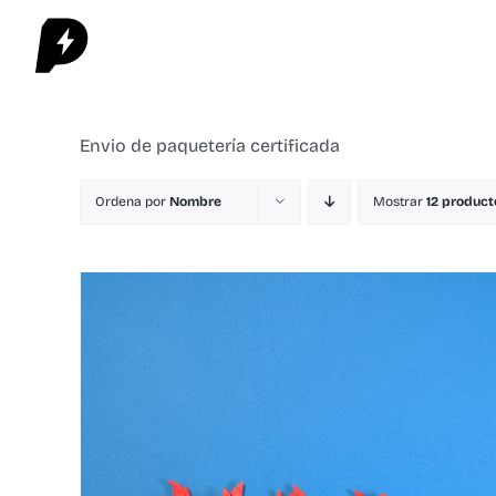
Saltar
al
contenido
Envio de paquetería certificada
Ordena por
Nombre
Mostrar
12 product