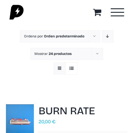
Saltar
al
contenido
Ordena por
Orden predeterminado
Mostrar
24 productos
BURN RATE
20,00
€