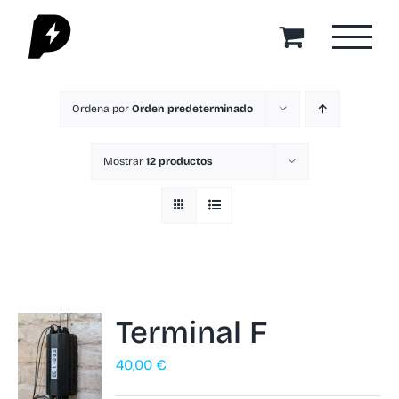
Saltar
al
contenido
Ordena por
Orden predeterminado
Mostrar
12 productos
Terminal F
40,00
€