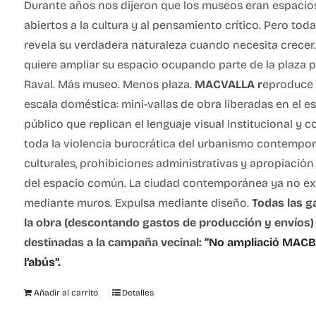
Durante años nos dijeron que los museos eran espacio
abiertos a la cultura y al pensamiento crítico. Pero toda
revela su verdadera naturaleza cuando necesita crecer.
quiere ampliar su espacio ocupando parte de la plaza p
Raval. Más museo. Menos plaza.
MACVALLA r
eproduce 
escala doméstica: mini-vallas de obra liberadas en el e
público que replican el lenguaje visual institucional y
toda la violencia burocrática del urbanismo contempo
culturales, prohibiciones administrativas y apropiación
del espacio común.
La ciudad contemporánea ya no ex
mediante muros.
Expulsa mediante diseño.
Todas las g
la obra (descontando gastos de producción y envíos)
destinadas a la campaña vecinal:
“No ampliació MACBA
l’abús”.
Añadir al carrito
Detalles