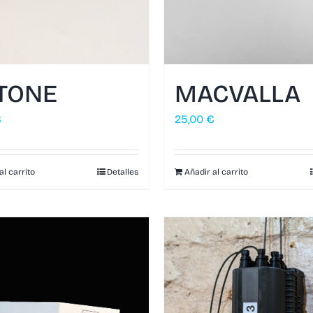
TONE
MACVALLA
€
25,00
€
al carrito
Detalles
Añadir al carrito