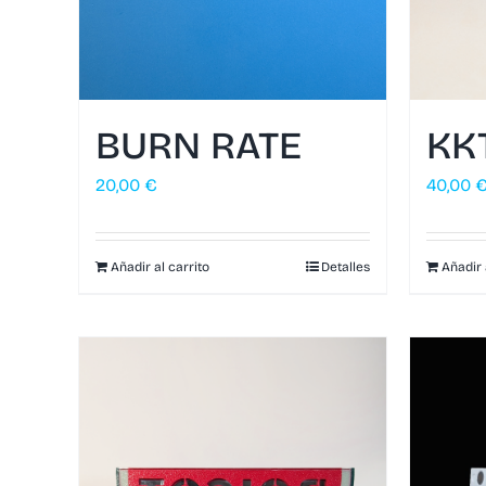
BURN RATE
KK
20,00
€
40,00
Añadir al carrito
Detalles
Añadir 