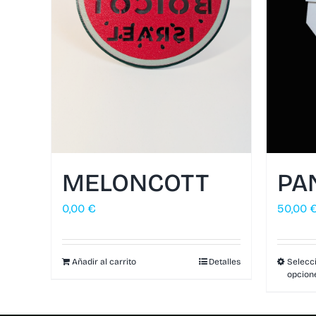
MELONCOTT
PA
0,00
€
50,00
Añadir al carrito
Detalles
Selecc
opcion